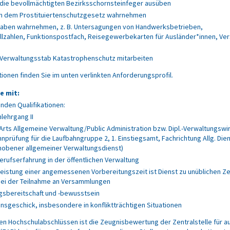
 die bevollmächtigten Bezirksschornsteinfeger ausüben
h dem Prostituiertenschutzgesetz wahrnehmen
gaben wahrnehmen, z. B. Untersagungen von Handwerksbetrieben,
allzahlen, Funktionspostfach, Reisegewerbekarten für Ausländer*innen, Ver
 Verwaltungsstab Katastrophenschutz mitarbeiten
ionen finden Sie im unten verlinkten Anforderungsprofil.
e mit:
enden Qualifikationen:
lehrgang II
Arts Allgemeine Verwaltung/Public Administration bzw. Dipl.-Verwaltungswir
hnprüfung für die Laufbahngruppe 2, 1. Einstiegsamt, Fachrichtung Allg. Die
obener allgemeiner Verwaltungsdienst)
erufserfahrung in der öffentlichen Verwaltung
eistung einer angemessenen Vorbereitungszeit ist Dienst zu unüblichen Ze
 bei der Teilnahme an Versammlungen
gsbereitschaft und -bewusstsein
sgeschick, insbesondere in konfliktträchtigen Situationen
en Hochschulabschlüssen ist die Zeugnisbewertung der Zentralstelle für a