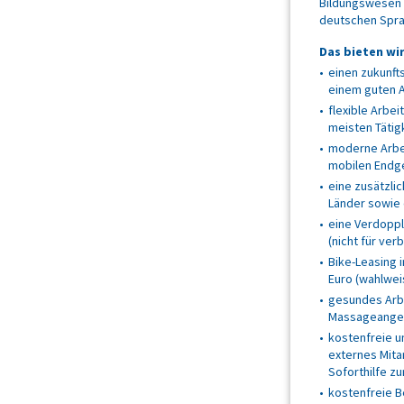
Bildungswesen 
deutschen Spra
Das bieten wir
einen zukunft
einem guten A
flexible Arbei
meisten Tätig
moderne Arbei
mobilen Endg
eine zusätzli
Länder sowie 
eine Verdopp
(nicht für ve
Bike-Leasing 
Euro (wahlwei
gesundes Arbe
Massageangebo
kostenfreie u
externes Mita
Soforthilfe z
kostenfreie B