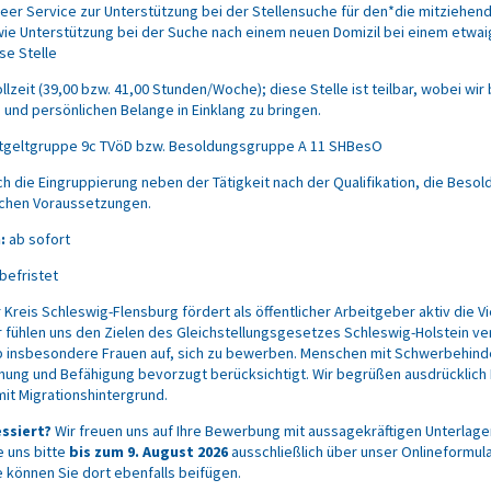
reer Service zur Unterstützung bei der Stellensuche für den*die mitziehen
wie Unterstützung bei der Suche nach einem neuen Domizil bei einem etwa
se Stelle
llzeit (39,00 bzw. 41,00 Stunden/Woche); diese Stelle ist teilbar, wobei wir
n und persönlichen Belange in Einklang zu bringen.
tgeltgruppe 9c
TVöD
bzw. Besoldungsgruppe A 11
SHBesO
ich die Eingruppierung neben der Tätigkeit nach der Qualifikation, die Beso
chen Voraussetzungen.
:
ab sofort
befristet
 Kreis Schleswig-Flensburg fördert als öffentlicher Arbeitgeber aktiv die Vi
r fühlen uns den Zielen des Gleichstellungsgesetzes Schleswig-Holstein ver
b insbesondere Frauen auf, sich zu bewerben. Menschen mit Schwerbehin
ignung und Befähigung bevorzugt berücksichtigt. Wir begrüßen ausdrückli
it Migrationshintergrund.
essiert?
Wir freuen uns auf Ihre Bewerbung mit aussagekräftigen Unterlage
e uns bitte
bis zum 9. August 2026
ausschließlich über unser Onlineformu
 können Sie dort ebenfalls beifügen.