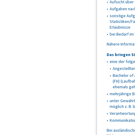
Aufsicht über
Aufgaben nac
sonstige Auf
Statistiken/F
Erlaubnisse
bei Bedarf im
Nähere Informat
Das bringen Si
eine der folg
Angestellten
Bachelor of 
(FH) (Laufba
ehemals geh
mehrjährige B
unter Gewährl
möglich z. B.
Verantwortun
Kommunikation
Bei ausländisch