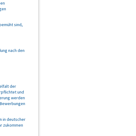
den
igen
 bemüht sind,
ldung nach den
elfalt der
pflichtet und
derung werden
ch Bewerbungen
n in deutscher
lar zukommen