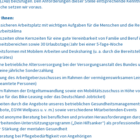
(ZAB) beizufügen. Den Anforderungen dieser Stelle entsprechende Kenntn
che setzen wir voraus.
 Ihnen:
ssicheren Arbeitsplatz mit wichtigen Aufgaben für die Menschen und die Re
rbeitsklima
tszeiten ohne Kernzeiten für eine gute Vereinbarkeit von Familie und Beruf 
keitsbereichen sowie 30 Urlaubstage/Jahr bei einer 5-Tage-Woche
tsformen mit Mobilem Arbeiten und Desksharing (u. a. durch die Bereitstel
erätes)
che betriebliche Altersversorgung bei der Versorgungsanstalt des Bundes 
eine jährliche Sonderzahlung
lung des Arbeitgeberzuschusses im Rahmen der vermögenswirksamen Lei
rbeamtete Personen)
im Rahmen der Entgeltumwandlung sowie ein Mobilitätszuschuss in Höhe vo
se für das Bike-Leasing oder das Deutschland-Jobticket)
iten durch die Angebote unseres betrieblichen Gesundheitsmanagements 
te, EGYM Wellpass u. v. m.) sowie verschiedene Mitarbeitenden-Events
nd anonyme Beratung bei beruflichen und privaten Herausforderungen dur
rbeitenden-Unterstützungsprogramm („Dein Hilfsanker“) als professionelle
ur Stärkung der mentalen Gesundheit
eratung bei Pflegebedürftigkeit von Angehörigen