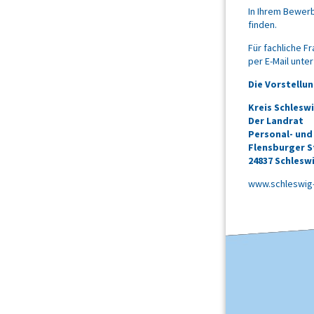
In Ihrem Bewer
finden.
Für fachliche F
per E-Mail unte
Die Vorstellun
Kreis Schlesw
Der Landrat
Personal- un
Flensburger St
24837 Schlesw
www.schleswig-