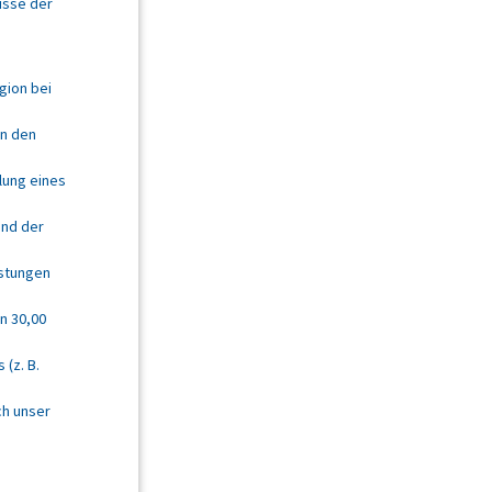
isse der
gion bei
in den
lung eines
und der
stungen
n 30,00
(z. B.
ch unser