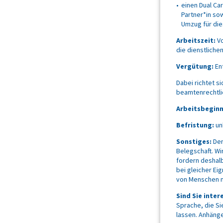
einen Dual Ca
Partner*in so
Umzug für die
Arbeitszeit:
Vo
die dienstliche
Vergütung:
En
Dabei richtet s
beamtenrechtli
Arbeitsbeginn
Befristung:
un
Sonstiges:
Der
Belegschaft. Wi
fordern deshal
bei gleicher E
von Menschen m
Sind Sie inter
Sprache, die Si
lassen. Anhänge