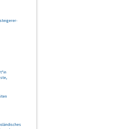
steigerer-
t*in
nste,
iten
usländisches