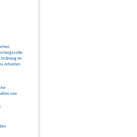
ichen
ortungsvolle
nd Ordnung im
es Arbeiten.
che
alten von
n
den